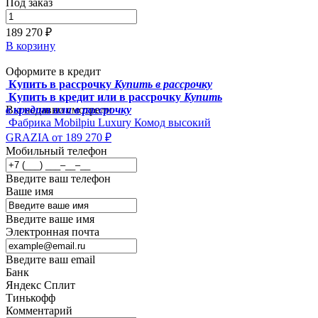
Под заказ
189 270 ₽
В корзину
Оформите в кредит
Купить в рассрочку
Купить в рассрочку
Купить в кредит или в рассрочку
Купить
в кредит или в рассрочку
Вы недавно смотрели
Фабрика Mobilpiu Luxury
Комод высокий
GRAZIA
от 189 270 ₽
Мобильный телефон
Введите ваш телефон
Ваше имя
Введите ваше имя
Электронная почта
Введите ваш email
Банк
Яндекс Сплит
Тинькофф
Комментарий