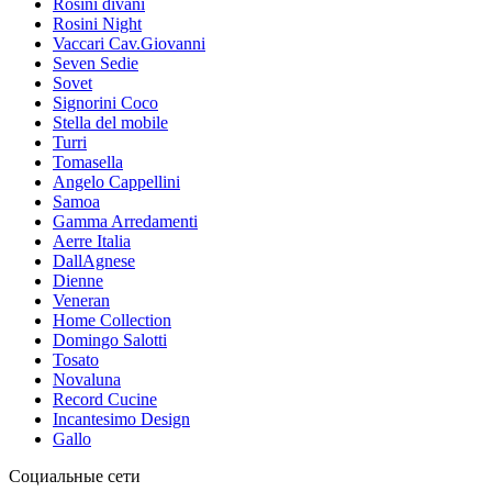
Rosini divani
Rosini Night
Vaccari Cav.Giovanni
Seven Sedie
Sovet
Signorini Coco
Stella del mobile
Turri
Tomasella
Angelo Cappellini
Samoa
Gamma Arredamenti
Aerre Italia
DallAgnese
Dienne
Veneran
Home Collection
Domingo Salotti
Tosato
Novaluna
Record Cucine
Incantesimo Design
Gallo
Социальные сети