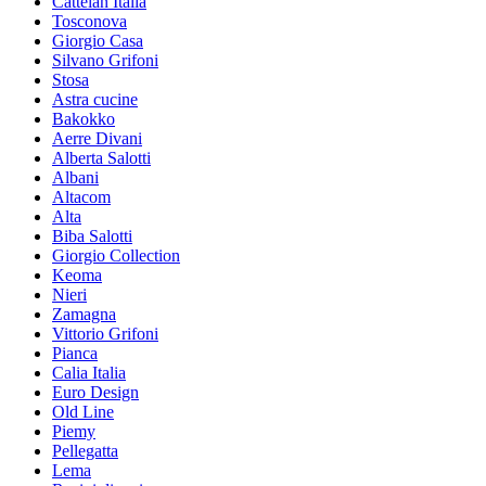
Cattelan Italia
Tosconova
Giorgio Casa
Silvano Grifoni
Stosa
Astra cucine
Bakokko
Aerre Divani
Alberta Salotti
Albani
Altacom
Alta
Biba Salotti
Giorgio Collection
Keoma
Nieri
Zamagna
Vittorio Grifoni
Pianca
Calia Italia
Euro Design
Old Line
Piemy
Pellegatta
Lema