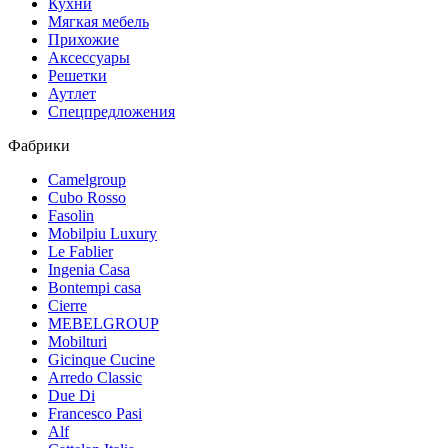
Кухни
Мягкая мебель
Прихожие
Аксессуары
Решетки
Аутлет
Спецпредложения
Фабрики
Camelgroup
Cubo Rosso
Fasolin
Mobilpiu Luxury
Le Fablier
Ingenia Casa
Bontempi casa
Cierre
MEBELGROUP
Mobilturi
Gicinque Cucine
Arredo Classic
Due Di
Francesco Pasi
Alf