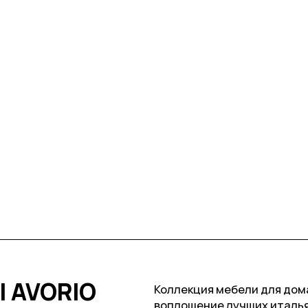
I AVORIO
Коллекция мебели для дома
воплощение лучших италья