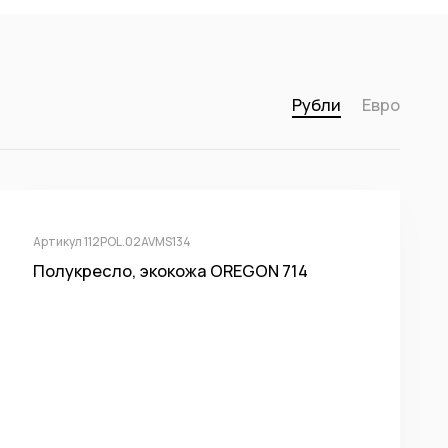
Рубли
Евро
Артикул 112POL.02AVMS134
Полукресло, экокожа OREGON 714