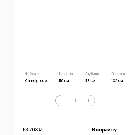
Фабрика
Ширина
Глубина
Высота
Camelgroup
50 см
59 см
102 см
53 708 ₽
В корзину