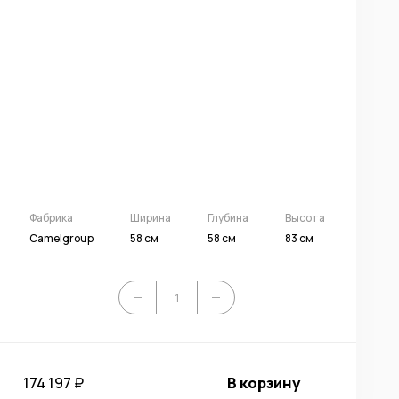
Фабрика
Ширина
Глубина
Высота
Camelgroup
58 см
58 см
83 см
174 197 ₽
В корзину