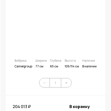
Фабрика
Ширина
Глубина
Высота
Наличие
Camelgroup
77 см
65 см
105/114 см
В наличии
204 013 ₽
В корзину