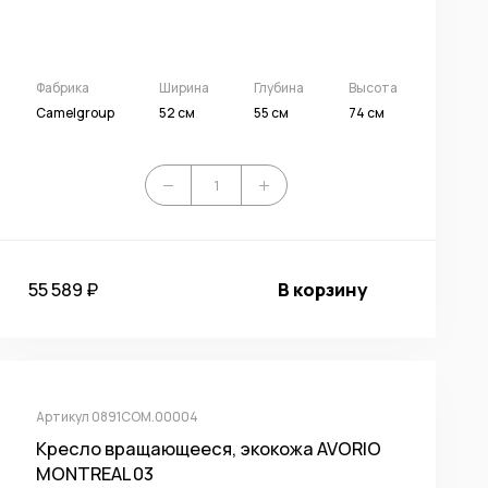
Фабрика
Ширина
Глубина
Высота
Camelgroup
52 см
55 см
74 см
55 589 ₽
В корзину
Артикул 0891COM.00004
Кресло вращающееся, экокожа AVORIO
MONTREAL 03