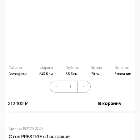
Фабрика
Ширина
Глубина
Высота
Наличие
Camelgroup
243.5 см
55,3 см
70 см
В наличии
212 102 ₽
В корзину
Артикул 183TAV.02UV
Стол PRESTIGE с 1 вставкой