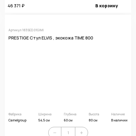
46 371 ₽
В корзину
Артикул 183SED.01GIMI
PRESTIGE Стул ELVIS , экокожа TIME 800
Фабрика
Ширина
Глубина
Высота
Наличие
Camelgroup
54,5 см
60 см
80 см
В наличии