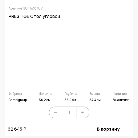
Артикул 183TAV.04UV
PRESTIGE Стол угловой
Фабрика
Ширина
Глубина
Высота
Наличие
Camelgroup
56,2 см
56,2 см
54,4 см
В наличии
62 643 ₽
В корзину