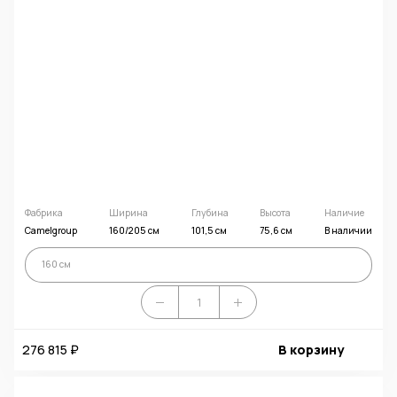
Фабрика
Ширина
Глубина
Высота
Наличие
Camelgroup
160/205 см
101,5 см
75,6 см
В наличии
160 см
276 815 ₽
В корзину