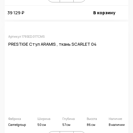
39 129 ₽
В корзину
Артикул 179SED.01TCMS
PRESTIGE Стул ARAMIS , ткань SCARLET 04
Фабрика
Ширина
Глубина
Высота
Наличие
Camelgroup
50 см
57 см
86 см
В наличии