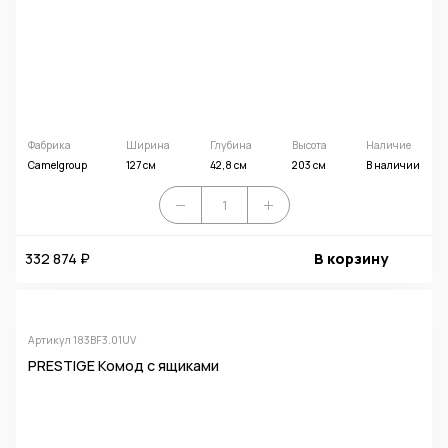
Фабрика
Ширина
Глубина
Высота
Наличие
Camelgroup
127 см
42,8 см
203 см
В наличии
332 874 ₽
В корзину
Артикул 183BF3.01UV
PRESTIGE Комод c ящиками