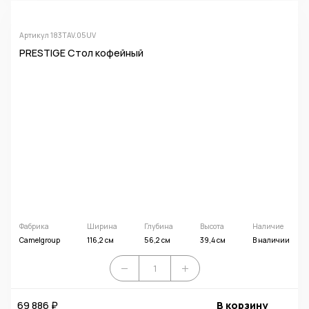
Артикул 183TAV.05UV
PRESTIGE Стол кофейный
Фабрика
Ширина
Глубина
Высота
Наличие
Camelgroup
116,2 см
56,2 см
39,4 см
В наличии
69 886 ₽
В корзину