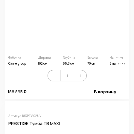
Фабрика
Ширина
Глубина
Высота
Наличие
Camelgroup
192 см
55,3 см
70 см
В наличии
186 895 ₽
В корзину
Артикул 183PTV.02UV
PRESTIGE Тумба ТВ MAXI