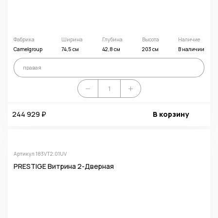
Фабрика
Ширина
Глубина
Высота
Наличие
Camelgroup
74,5 см
42,8 см
203 см
В наличии
правая
244 929 ₽
В корзину
Артикул 183VT2.01UV
PRESTIGE Витрина 2-Дверная