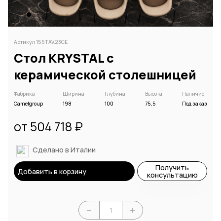
Артикул 155TAV.23CE
Стол KRYSTAL с
керамической столешницей
Фабрика
Ширина
Глубина
Высота
Наличие
Camelgroup
198
100
75,5
Под заказ
от 504 718 ₽
Сделано в Италии
Получить
Добавить в корзину
консультацию