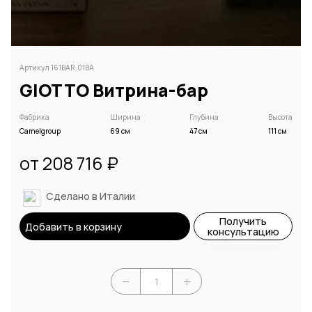
Артикул 161BAR.01BA
GIOTTO Витрина-бар
Фабрика
Ширина
Глубина
Высота
Camelgroup
69 см
47 см
111 см
от 208 716 ₽
Сделано в Италии
Получить
Добавить в корзину
консультацию