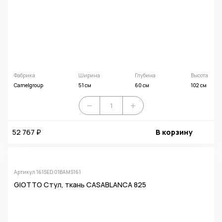
Фабрика
Ширина
Глубина
Высота
Camelgroup
51 см
60 см
102 см
52 767 ₽
В корзину
Артикул 161SED.01BAMS161
GIOTTO Стул, ткань CASABLANCA 825