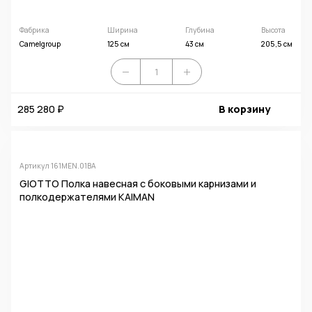
Фабрика
Ширина
Глубина
Высота
Camelgroup
125 см
43 см
205,5 см
285 280 ₽
В корзину
Артикул 161MEN.01BA
GIOTTO Полка навесная с боковыми карнизами и
полкодержателями KAIMAN