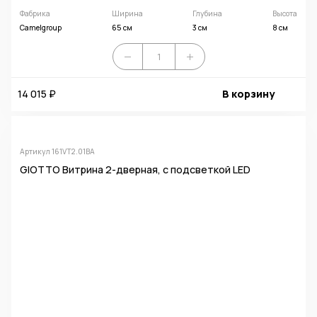
Фабрика
Ширина
Глубина
Высота
Camelgroup
65 см
3 см
8 см
14 015 ₽
В корзину
Артикул 161VT2.01BA
GIOTTO Витрина 2-дверная, с подсветкой LED