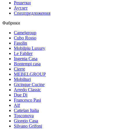
Решетки
Аутлет
Спецпредложения
Фабрики
Camelgroup
Cubo Rosso
Fasolin
Mobilpiu Luxury
Le Fablier
Ingenia Casa
Bontempi casa
Cierre
MEBELGROUP
Mobilturi
Gicinque Cucine
Arredo Classic
Due Di
Francesco Pasi
Alf
Cattelan Italia
Tosconova
Giorgio Casa
Silvano Grifoni