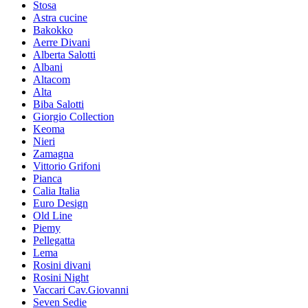
Stosa
Astra cucine
Bakokko
Aerre Divani
Alberta Salotti
Albani
Altacom
Alta
Biba Salotti
Giorgio Collection
Keoma
Nieri
Zamagna
Vittorio Grifoni
Pianca
Calia Italia
Euro Design
Old Line
Piemy
Pellegatta
Lema
Rosini divani
Rosini Night
Vaccari Cav.Giovanni
Seven Sedie