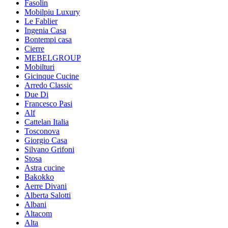
Fasolin
Mobilpiu Luxury
Le Fablier
Ingenia Casa
Bontempi casa
Cierre
MEBELGROUP
Mobilturi
Gicinque Cucine
Arredo Classic
Due Di
Francesco Pasi
Alf
Cattelan Italia
Tosconova
Giorgio Casa
Silvano Grifoni
Stosa
Astra cucine
Bakokko
Aerre Divani
Alberta Salotti
Albani
Altacom
Alta