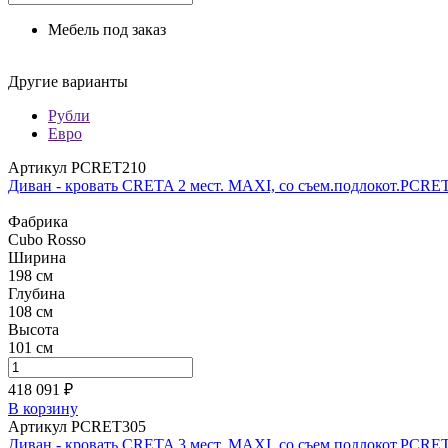
Мебель под заказ
Другие варианты
Рубли
Евро
Артикул PCRET210
Диван - кровать CRETA 2 мест. MAXI, со съем.подлокот.PCRE
Фабрика
Cubo Rosso
Ширина
198 см
Глубина
108 см
Высота
101 см
418 091 ₽
В корзину
Артикул PCRET305
Диван - кровать CRETA 3 мест. MAXI, со съем.подлокот.PCRE