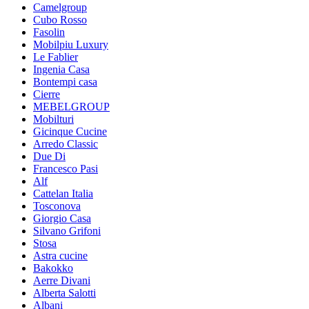
Camelgroup
Cubo Rosso
Fasolin
Mobilpiu Luxury
Le Fablier
Ingenia Casa
Bontempi casa
Cierre
MEBELGROUP
Mobilturi
Gicinque Cucine
Arredo Classic
Due Di
Francesco Pasi
Alf
Cattelan Italia
Tosconova
Giorgio Casa
Silvano Grifoni
Stosa
Astra cucine
Bakokko
Aerre Divani
Alberta Salotti
Albani