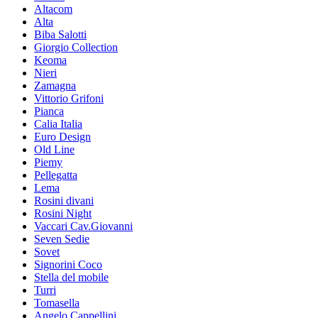
Altacom
Alta
Biba Salotti
Giorgio Collection
Keoma
Nieri
Zamagna
Vittorio Grifoni
Pianca
Calia Italia
Euro Design
Old Line
Piemy
Pellegatta
Lema
Rosini divani
Rosini Night
Vaccari Cav.Giovanni
Seven Sedie
Sovet
Signorini Coco
Stella del mobile
Turri
Tomasella
Angelo Cappellini