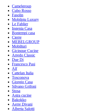
Camelgroup
Cubo Rosso
Fasolin
Mobilpiu Luxury
Le Fablier
Ingenia Casa
Bontempi casa
Cierre
MEBELGROUP
Mobilturi
Gicinque Cucine
Arredo Classic
Due Di
Francesco Pasi
Alf
Cattelan Italia
Tosconova
Giorgio Casa
Silvano Grifoni
Stosa
Astra cucine
Bakokko
Aerre Divani
Alberta Salotti