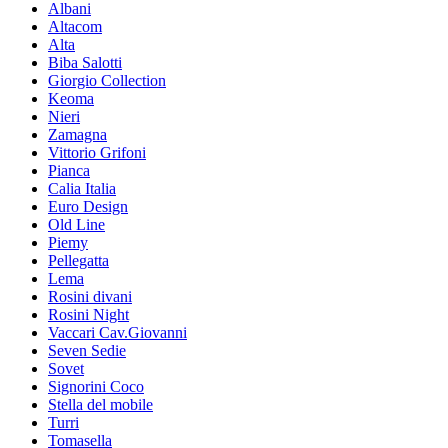
Albani
Altacom
Alta
Biba Salotti
Giorgio Collection
Keoma
Nieri
Zamagna
Vittorio Grifoni
Pianca
Calia Italia
Euro Design
Old Line
Piemy
Pellegatta
Lema
Rosini divani
Rosini Night
Vaccari Cav.Giovanni
Seven Sedie
Sovet
Signorini Coco
Stella del mobile
Turri
Tomasella