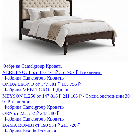
Фабрика Camelgroup
Кровать
VERDI NOCE
от 316 771 ₽
351 967
₽
В наличии
Фабрика Camelgroup
Кровать
ONDA LEGNO
от 147 381 ₽
163 756
₽
Фабрика MEBELGROUP
Диван
MEYSON L.250
от 147 816 ₽
211 166
₽
- Смена экспозиции 30
%
В наличии
Фабрика Camelgroup
Кровать
ORN
от 222 552 ₽
247 280
₽
Фабрика Camelgroup
Кровать
DAMA ROMBI
от 190 554 ₽
211 726
₽
Фабрика Fasolin
Гостиная