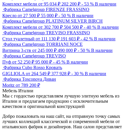
Комплект мебели
от 95 034 ₽
202 200
₽
- 53 %
В наличии
Фабрика Camelgroup
FIRENZE FRASSINO
Кресло
от 27 500 ₽
55 000
₽
- 50 %
В наличии
Фабрика Camelgroup
PLATINUM SILVER BIRCH
Комплект мебели
от 302 700 ₽
504 500
₽
- 40 %
В наличии
Фабрика Camelgroup
TREVISO FRASSINO
Стол туалетный
от 111 130 ₽
191 603
₽
- 42 %
В наличии
Фабрика Camelgroup
TORRIANI NOCE
Витрина 3-ств
от 245 000 ₽
490 000
₽
- 50 %
В наличии
Фабрика Camelgroup
TREVISO
Пуф
от 52 250 ₽
95 000
₽
- 45 %
В наличии
Фабрика Cubo Rosso
Кровать
GIGLIOLA
от 264 549 ₽
377 928
₽
- 30 %
В наличии
Фабрика Tosconova
Диван
Moritz
от 789 200 ₽
Мебель Италии
Мы с гордостью представляем лучшую элитную мебель из
Италии и предлагаем продукцию с исключительным
качеством и оригинальной конструкцией
Добро пожаловать на наш сайт, на отправную точку самых
лучших коллекций классической и современной мебели от
итальянских фабрик и дизайнеров. Наш салон представляет