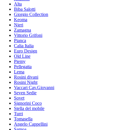
Alta
Biba Salotti
Giorgio Collection
Keoma
Nieri
Zamagna
Vittorio Grifoni
Pianca
Calia Italia
Euro Design
Old Line
Piemy
Pellegatta
Lema
Rosini divani
Rosini Night
Vaccari Cav.Giovanni
Seven Sedie
Sovet
Signorini Coco
Stella del mobile
Turri
Tomasella
Angelo Cappellini
Samoa