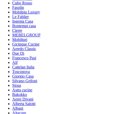
Cubo Rosso
Fasolin
Mobilpiu Luxury
Le Fablier
Ingenia Casa
Bontempi casa
Cierre
MEBELGROUP
Mobilturi
Gicinque Cucine
Arredo Classic
Due Di
Francesco Pasi
Alf
Cattelan Italia
Tosconova
Giorgio Casa
Silvano Grifoni
Stosa
Astra cucine
Bakokko
Aerre Divani
Alberta Salotti
Albani
Altacom