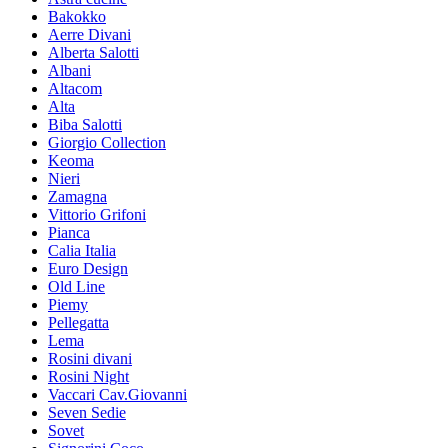
Bakokko
Aerre Divani
Alberta Salotti
Albani
Altacom
Alta
Biba Salotti
Giorgio Collection
Keoma
Nieri
Zamagna
Vittorio Grifoni
Pianca
Calia Italia
Euro Design
Old Line
Piemy
Pellegatta
Lema
Rosini divani
Rosini Night
Vaccari Cav.Giovanni
Seven Sedie
Sovet