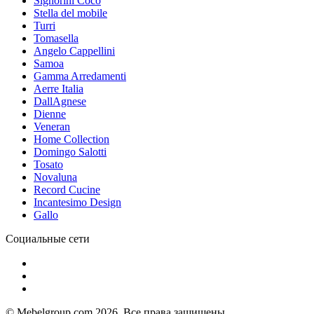
Signorini Coco
Stella del mobile
Turri
Tomasella
Angelo Cappellini
Samoa
Gamma Arredamenti
Aerre Italia
DallAgnese
Dienne
Veneran
Home Collection
Domingo Salotti
Tosato
Novaluna
Record Cucine
Incantesimo Design
Gallo
Социальные сети
© Mebelgroup.com 2026. Все права защищены