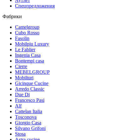
Аутлет
Спецпредложения
Фабрики
Camelgroup
Cubo Rosso
Fasolin
Mobilpiu Luxury
Le Fablier
Ingenia Casa
Bontempi casa
Cierre
MEBELGROUP
Mobilturi
Gicinque Cucine
Arredo Classic
Due Di
Francesco Pasi
Alf
Cattelan Italia
Tosconova
Giorgio Casa
Silvano Grifoni
Stosa
Astra cucine