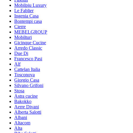
Mobilpiu Luxury
Le Fablier
Ingenia Casa
Bontempi casa
Cierre
MEBELGROUP
Mobilturi
Gicinque Cucine
Arredo Classic
Due Di
Francesco Pasi
Alf
Cattelan Italia
Tosconova
Giorgio Casa
Silvano Grifoni
Stosa
Astra cucine
Bakokko
Aerre Divani
Alberta Salotti
Albani
Altacom
Alta