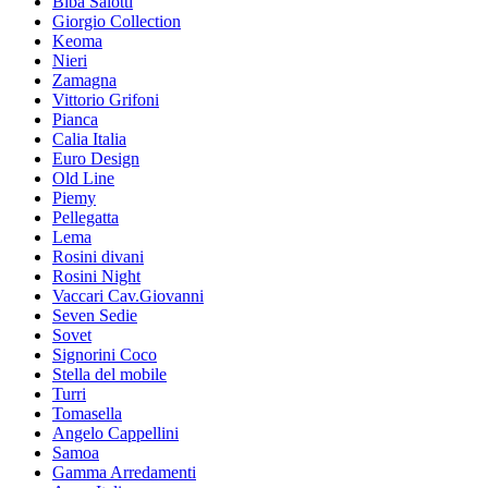
Biba Salotti
Giorgio Collection
Keoma
Nieri
Zamagna
Vittorio Grifoni
Pianca
Calia Italia
Euro Design
Old Line
Piemy
Pellegatta
Lema
Rosini divani
Rosini Night
Vaccari Cav.Giovanni
Seven Sedie
Sovet
Signorini Coco
Stella del mobile
Turri
Tomasella
Angelo Cappellini
Samoa
Gamma Arredamenti