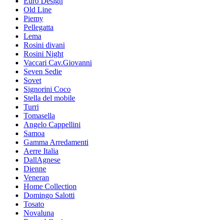
Euro Design
Old Line
Piemy
Pellegatta
Lema
Rosini divani
Rosini Night
Vaccari Cav.Giovanni
Seven Sedie
Sovet
Signorini Coco
Stella del mobile
Turri
Tomasella
Angelo Cappellini
Samoa
Gamma Arredamenti
Aerre Italia
DallAgnese
Dienne
Veneran
Home Collection
Domingo Salotti
Tosato
Novaluna