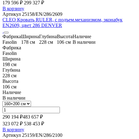
179 596 ₽
299 327
₽
В корзину
Артикул 25158/EN/286/2609
CLEO Кровать RULER, с подъем.механизмом, эконабук
EN2609, цвет 286 DENVER
Фабрика
Ширина
Глубина
Высота
Наличие
Fasolin
178 см
228 см
106 см
В наличии
Фабрика
Fasolin
Ширина
198 см
Глубина
228 см
Высота
106 см
Наличие
В наличии
290 194 ₽
483 657
₽
323 072 ₽
538 453
₽
В корзину
Артикул 25159/EN/286/2100