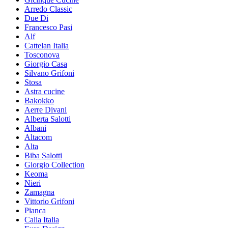
Arredo Classic
Due Di
Francesco Pasi
Alf
Cattelan Italia
Tosconova
Giorgio Casa
Silvano Grifoni
Stosa
Astra cucine
Bakokko
Aerre Divani
Alberta Salotti
Albani
Altacom
Alta
Biba Salotti
Giorgio Collection
Keoma
Nieri
Zamagna
Vittorio Grifoni
Pianca
Calia Italia