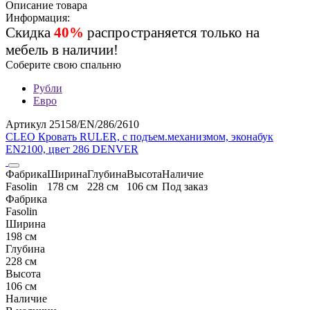
Описание товара
Информация:
Скидка
40%
распространяется только на
мебель в наличии!
Соберите свою спальню
Рубли
Евро
Артикул 25158/EN/286/2610
CLEO Кровать RULER, с подъем.механизмом, эконабук
EN2100, цвет 286 DENVER
Фабрика
Ширина
Глубина
Высота
Наличие
Fasolin
178 см
228 см
106 см
Под заказ
Фабрика
Fasolin
Ширина
198 см
Глубина
228 см
Высота
106 см
Наличие