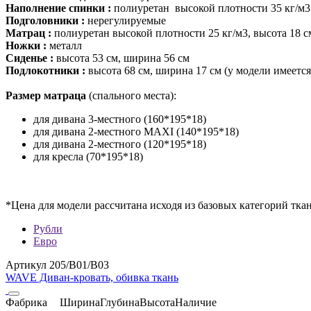
Наполнение спинки :
полиуретан высокой плотности 35 кг/м3
Подголовники :
нерегулируемые
Матрац :
полиуретан высокой плотности 25 кг/м3, высота 18 с
Ножки :
металл
Сиденье :
высота 53 см, ширина 56 см
Подлокотники :
высота 68 см, ширина 17 см (у модели имеется
Размер матраца
(спального места):
для дивана 3-местного (160*195*18)
для дивана 2-местного MAXI (140*195*18)
для дивана 2-местного (120*195*18)
для кресла (70*195*18)
*Цена для модели рассчитана исходя из базовых категорий 
Рубли
Евро
Артикул 205/B01/B03
WAVE Диван-кровать, обивка ткань
Фабрика
Ширина
Глубина
Высота
Наличие