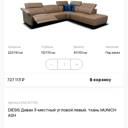
Ширина
Глубина
Высота
Наличие
223/191 см
112/170 см
81/103 см
Под заказ
727 113 ₽
В корзину
Артикул 502/127/126
DIESIS Диван 3-местный угловой левый, ткань MUNICH
ASH