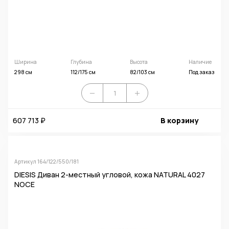
Ширина
Глубина
Высота
Наличие
298 см
112/175 см
82/103 см
Под заказ
607 713 ₽
В корзину
Артикул 164/122/550/181
DIESIS Диван 2-местный угловой, кожа NATURAL 4027
NOCE