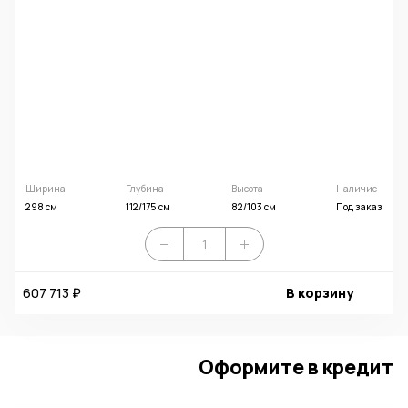
Ширина
Глубина
Высота
Наличие
298 см
112/175 см
82/103 см
Под заказ
607 713 ₽
В корзину
Оформите в кредит