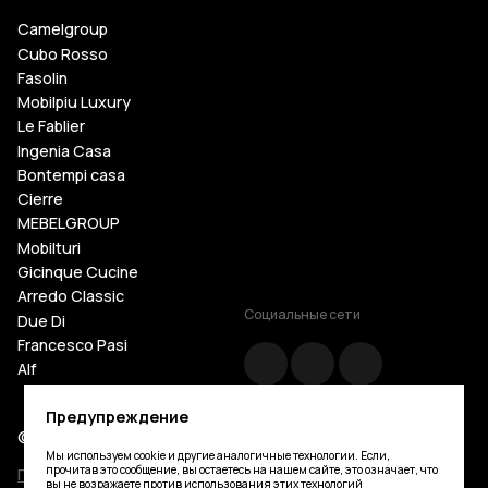
Camelgroup
Cubo Rosso
Fasolin
Mobilpiu Luxury
Le Fablier
Ingenia Casa
Bontempi casa
Cierre
MEBELGROUP
Mobilturi
Gicinque Cucine
Arredo Classic
Социальные сети
Due Di
Francesco Pasi
Alf
Cattelan Italia
Предупреждение
Tosconova
© Mebelgroup.com 2026. Все права защищены
Giorgio Casa
Мы используем cookie и другие аналогичные технологии. Если,
Silvano Grifoni
прочитав это сообщение, вы остаетесь на нашем сайте, это означает, что
Политика конфиденциальности
вы не возражаете против использования этих технологий