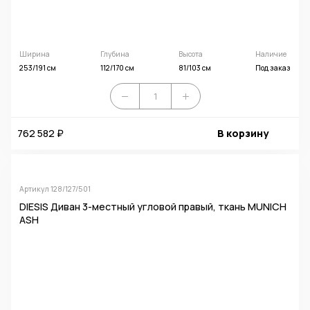
Ширина
Глубина
Высота
Наличие
253/191 см
112/170 см
81/103 см
Под заказ
762 582 ₽
В корзину
Артикул 128/127/501
DIESIS Диван 3-местный угловой правый, ткань MUNICH
ASH