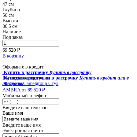
47 см
Глубина
56 см
Высота
86,5 см
Наличие
Под заказ
69 520 ₽
В корзину
Оформите в кредит
Купить в рассрочку
Купить в рассрочку
Вы недавно смотрели
Купить в кредит или в рассрочку
Купить в кредит или в
рассрочку
Фабрика Camelgroup
Стул
AMBRA
от 69 520 ₽
Мобильный телефон
Введите ваш телефон
Ваше имя
Введите ваше имя
Электронная почта