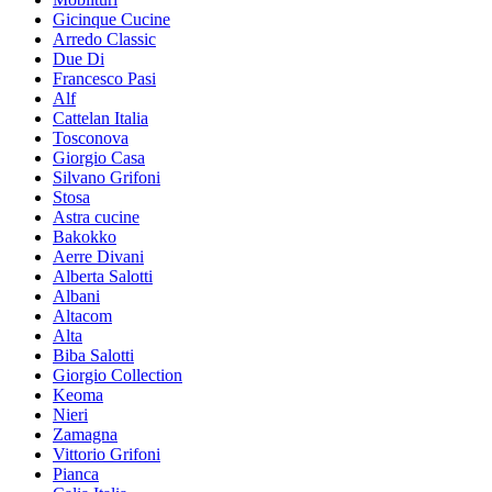
Gicinque Cucine
Arredo Classic
Due Di
Francesco Pasi
Alf
Cattelan Italia
Tosconova
Giorgio Casa
Silvano Grifoni
Stosa
Astra cucine
Bakokko
Aerre Divani
Alberta Salotti
Albani
Altacom
Alta
Biba Salotti
Giorgio Collection
Keoma
Nieri
Zamagna
Vittorio Grifoni
Pianca