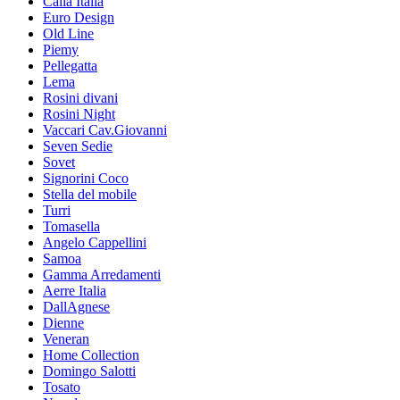
Calia Italia
Euro Design
Old Line
Piemy
Pellegatta
Lema
Rosini divani
Rosini Night
Vaccari Cav.Giovanni
Seven Sedie
Sovet
Signorini Coco
Stella del mobile
Turri
Tomasella
Angelo Cappellini
Samoa
Gamma Arredamenti
Aerre Italia
DallAgnese
Dienne
Veneran
Home Collection
Domingo Salotti
Tosato