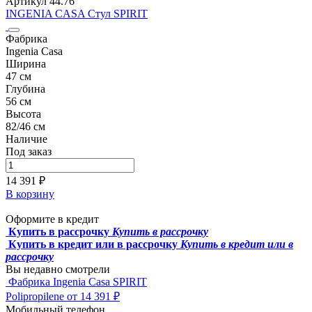
Артикул 44.76
INGENIA CASA Стул SPIRIT
Фабрика
Ingenia Casa
Ширина
47 см
Глубина
56 см
Высота
82/46 см
Наличие
Под заказ
14 391 ₽
В корзину
Оформите в кредит
Купить в рассрочку
Купить в рассрочку
Купить в кредит или в рассрочку
Купить в кредит или в
рассрочку
Вы недавно смотрели
Фабрика Ingenia Casa
SPIRIT
Polipropilene
от 14 391 ₽
Мобильный телефон