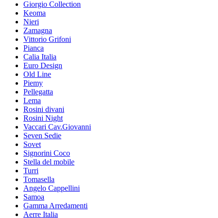
Giorgio Collection
Keoma
Nieri
Zamagna
Vittorio Grifoni
Pianca
Calia Italia
Euro Design
Old Line
Piemy
Pellegatta
Lema
Rosini divani
Rosini Night
Vaccari Cav.Giovanni
Seven Sedie
Sovet
Signorini Coco
Stella del mobile
Turri
Tomasella
Angelo Cappellini
Samoa
Gamma Arredamenti
Aerre Italia