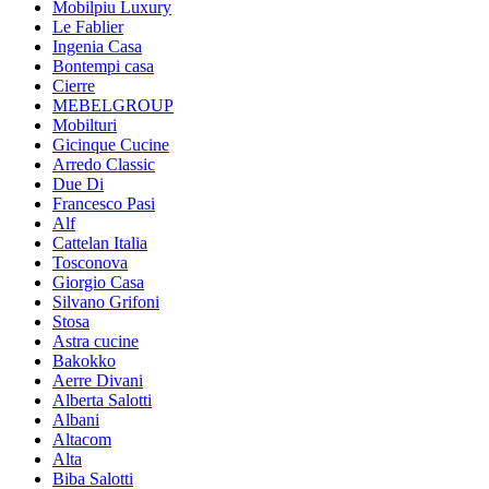
Mobilpiu Luxury
Le Fablier
Ingenia Casa
Bontempi casa
Cierre
MEBELGROUP
Mobilturi
Gicinque Cucine
Arredo Classic
Due Di
Francesco Pasi
Alf
Cattelan Italia
Tosconova
Giorgio Casa
Silvano Grifoni
Stosa
Astra cucine
Bakokko
Aerre Divani
Alberta Salotti
Albani
Altacom
Alta
Biba Salotti