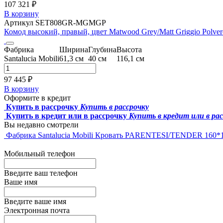
107 321 ₽
В корзину
Артикул SET808GR-MGMGP
Комод высокий, правый, цвет Matwood Grey/Matt Griggio Polver
Фабрика
Ширина
Глубина
Высота
Santalucia Mobili
61,3 см
40 см
116,1 см
97 445 ₽
В корзину
Оформите в кредит
Купить в рассрочку
Купить в рассрочку
Купить в кредит или в рассрочку
Купить в кредит или в ра
Вы недавно смотрели
Фабрика Santalucia Mobili
Кровать PARENTESI/TENDER 160*195
Мобильный телефон
Введите ваш телефон
Ваше имя
Введите ваше имя
Электронная почта