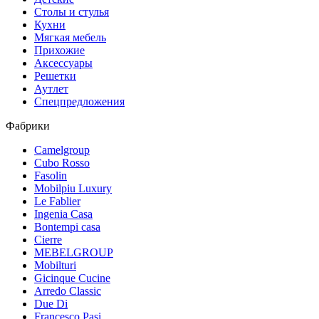
Столы и стулья
Кухни
Мягкая мебель
Прихожие
Аксессуары
Решетки
Аутлет
Спецпредложения
Фабрики
Camelgroup
Cubo Rosso
Fasolin
Mobilpiu Luxury
Le Fablier
Ingenia Casa
Bontempi casa
Cierre
MEBELGROUP
Mobilturi
Gicinque Cucine
Arredo Classic
Due Di
Francesco Pasi