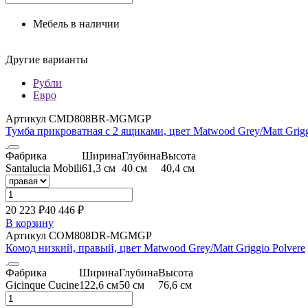
Мебель в наличии
Другие варианты
Рубли
Евро
Артикул CMD808BR-MGMGP
Тумба прикроватная с 2 ящиками, цвет Matwood Grey/Matt Grigg
Фабрика
Ширина
Глубина
Высота
Santalucia Mobili
61,3 см
40 см
40,4 см
20 223 ₽
40 446
₽
В корзину
Артикул COM808DR-MGMGP
Комод низкий, правый, цвет Matwood Grey/Matt Griggio Polvere
Фабрика
Ширина
Глубина
Высота
Gicinque Cucine
122,6 см
50 см
76,6 см