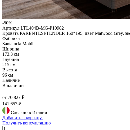
-50%
Артикул LTL404B-MG-P10982
Кровать PARENTESI/TENDER 160*195, цвет Matwood Grey, эко
Фабрика
Santalucia Mobili
Ширина
173,3 см
Глубина
215 см
Высота
96 см
Наличие
В наличии
от 70 827 ₽
141 653 ₽
Сделано в Италии
Добавить в корзину
Получить консультацию