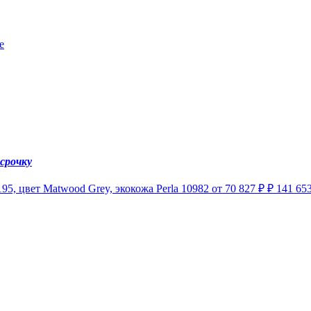
e
ссрочку
, цвет Matwood Grey, экокожа Perla 10982
от 70 827 ₽ ₽
141 65