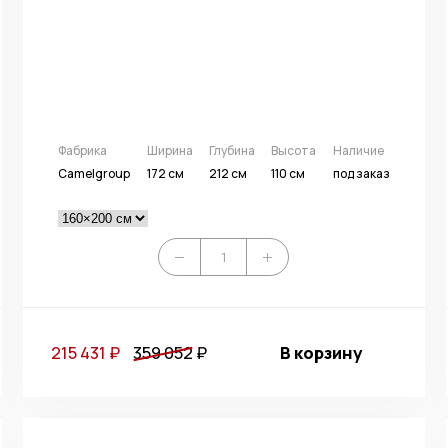
Фабрика
Ширина
Глубина
Высота
Наличие
Camelgroup
172 см
212 см
110 см
под заказ
215 431 ₽
359 052
₽
В корзину