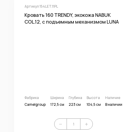
Артикул 154LET.11PL
Кровать 160 TRENDY, экокожа NABUK
COL.12, с подъемным механизмом LUNA
Фабрика
Ширина
Глубина
Высота
Наличие
Camelgroup
172,5 см
223 см
104,5 см
В наличии