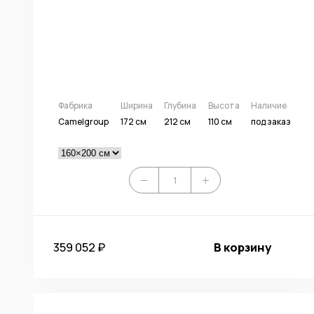
Фабрика
Ширина
Глубина
Высота
Наличие
Camelgroup
172 см
212 см
110 см
под заказ
359 052 ₽
В корзину