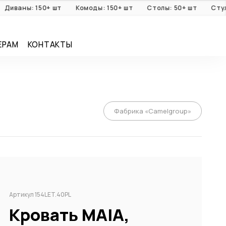
аны: 150+ шт
Комоды: 150+ шт
Столы: 50+ шт
Стулья: 
ЕРАМ
КОНТАКТЫ
Фабрика «Camelgroup»
Артикул 154LET.40PL
Кровать MAIA,