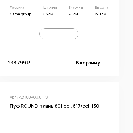
Фабрика
Ширина
Глубина
Высота
Camelgroup
63 см
41 см
120 см
238 799 ₽
В корзину
Артикул 160POU.01TS
Пуф ROUND, ткань 801 col. 617/col. 130