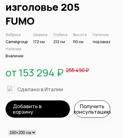
изголовье 205
FUMO
Фабрика
Ширина
Глубина
Высота
Наличие
Camelgroup
172 см
212 см
110 см
под заказ
Наличие
В наличии
от 153 294 ₽
255 490 ₽
Сделано в Италии
Добавить в
Получить
корзину
консультацию