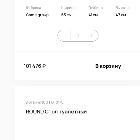
Фабрика
Ширина
Глубина
Высота
Camelgroup
63 см
41 см
47 см
101 476 ₽
В корзину
Артикул 160TOI.01PL
ROUND Стол туалетный