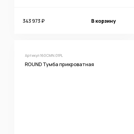
343 973 ₽
В корзину
Артикул 160CMN.01PL
ROUND Тумба прикроватная