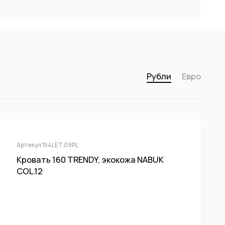
Рубли
Евро
Артикул 154LET.09PL
Кровать 160 TRENDY, экокожа NABUK
COL.12