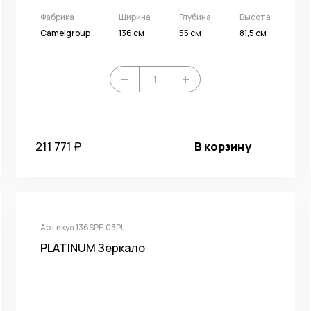
Фабрика
Ширина
Глубина
Высота
Camelgroup
136 см
55 см
81,5 см
211 771 ₽
В корзину
Артикул 136SPE.03PL
PLATINUM Зеркало