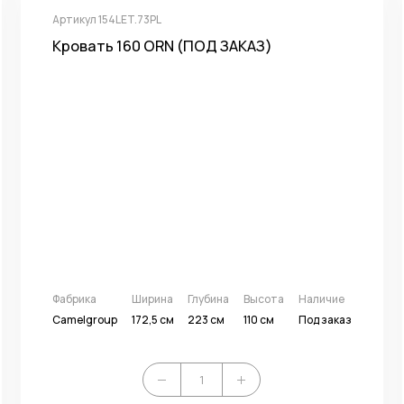
Артикул 154LET.73PL
Кровать 160 ORN (ПОД ЗАКАЗ)
Фабрика
Ширина
Глубина
Высота
Наличие
Camelgroup
172,5 см
223 см
110 см
Под заказ