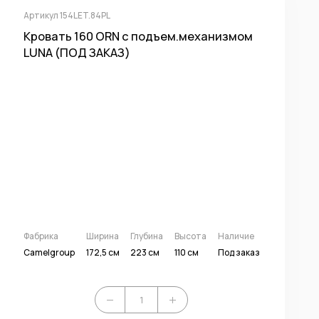
Артикул 154LET.84PL
Кровать 160 ORN с подъем.механизмом
LUNA (ПОД ЗАКАЗ)
Фабрика
Ширина
Глубина
Высота
Наличие
Camelgroup
172,5 см
223 см
110 см
Под заказ