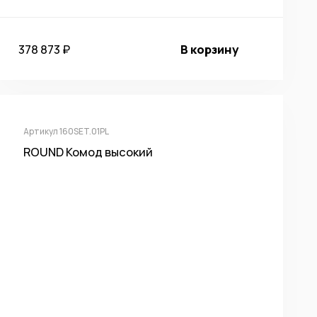
378 873 ₽
В корзину
Артикул 160SET.01PL
ROUND Комод высокий