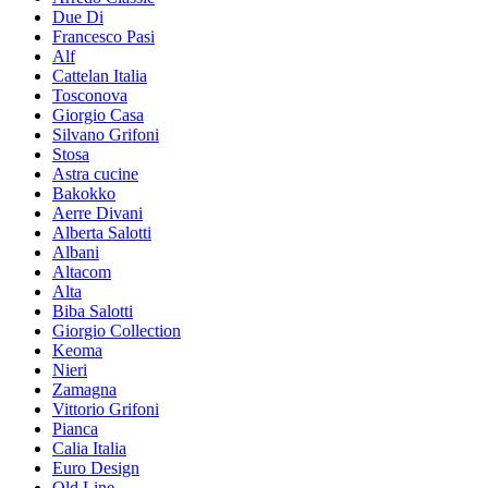
Due Di
Francesco Pasi
Alf
Cattelan Italia
Tosconova
Giorgio Casa
Silvano Grifoni
Stosa
Astra cucine
Bakokko
Aerre Divani
Alberta Salotti
Albani
Altacom
Alta
Biba Salotti
Giorgio Collection
Keoma
Nieri
Zamagna
Vittorio Grifoni
Pianca
Calia Italia
Euro Design
Old Line