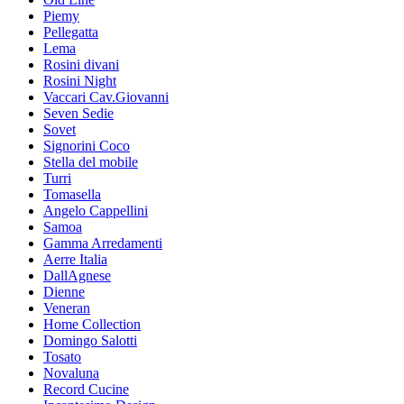
Piemy
Pellegatta
Lema
Rosini divani
Rosini Night
Vaccari Cav.Giovanni
Seven Sedie
Sovet
Signorini Coco
Stella del mobile
Turri
Tomasella
Angelo Cappellini
Samoa
Gamma Arredamenti
Aerre Italia
DallAgnese
Dienne
Veneran
Home Collection
Domingo Salotti
Tosato
Novaluna
Record Cucine