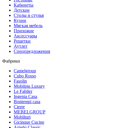
Кабинеты
Детские
Столы и стулья
Кухни
Мягкая мебель
Прихожие
Аксессуары
Решетки
Аутлет
Спецпредложения
Фабрики
Camelgroup
Cubo Rosso
Fasolin
Mobilpiu Luxury
Le Fablier
Ingenia Casa
Bontempi casa
Cierre
MEBELGROUP
Mobilturi
Gicinque Cucine
Arredo Classic