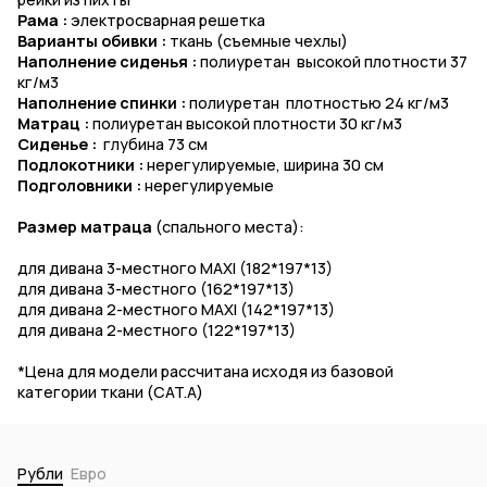
Рама :
электросварная решетка
Варианты обивки :
ткань (съемные чехлы)
Наполнение сиденья :
полиуретан высокой плотности 37
кг/м3
Наполнение спинки :
полиуретан плотностью 24 кг/м3
Матрац :
полиуретан высокой плотности 30 кг/м3
Сиденье :
глубина 73 см
Подлокотники :
нерегулируемые, ширина 30 см
Подголовники :
нерегулируемые
Размер матраца
(спального места):
для дивана 3-местного MAXI (182*197*13)
для дивана 3-местного (162*197*13)
для дивана 2-местного MAXI (142*197*13)
для дивана 2-местного (122*197*13)
*Цена для модели рассчитана исходя из базовой
категории ткани (CAT.A)
Рубли
Евро