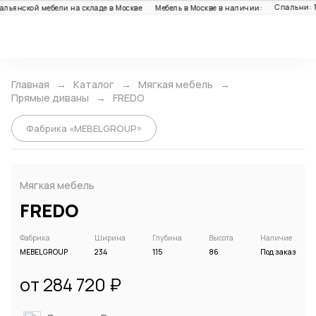
Спальни: 1
льянской мебели на складе в Москве
Мебель в Москве в наличии:
Каталог
Главная
Каталог
Мягкая мебель
Прямые диваны
FREDO
Фабрика «MEBELGROUP»
Мягкая мебель
FREDO
Фабрика
Ширина
Глубина
Высота
Наличие
MEBELGROUP
234
115
86
Под заказ
от 284 720 ₽