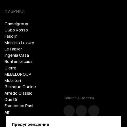
ФАБРИКИ
Camelgroup
Cubo Rosso
Fasolin
Mobilpiu Luxury
Le Fablier
Ingenia Casa
Bontempi casa
Cierre
MEBELGROUP
Mobilturi
Gicinque Cucine
Arredo Classic
Социальные сети
Due Di
Francesco Pasi
Alf
Cattelan Italia
Предупреждение
Tosconova