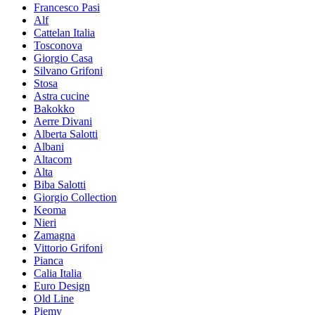
Francesco Pasi
Alf
Cattelan Italia
Tosconova
Giorgio Casa
Silvano Grifoni
Stosa
Astra cucine
Bakokko
Aerre Divani
Alberta Salotti
Albani
Altacom
Alta
Biba Salotti
Giorgio Collection
Keoma
Nieri
Zamagna
Vittorio Grifoni
Pianca
Calia Italia
Euro Design
Old Line
Piemy