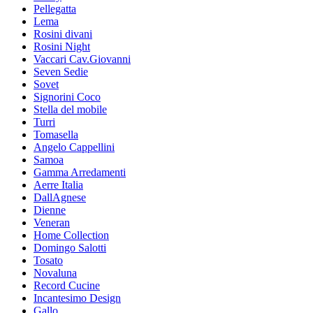
Pellegatta
Lema
Rosini divani
Rosini Night
Vaccari Cav.Giovanni
Seven Sedie
Sovet
Signorini Coco
Stella del mobile
Turri
Tomasella
Angelo Cappellini
Samoa
Gamma Arredamenti
Aerre Italia
DallAgnese
Dienne
Veneran
Home Collection
Domingo Salotti
Tosato
Novaluna
Record Cucine
Incantesimo Design
Gallo