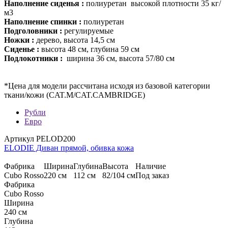
Наполнение сиденья :
полиуретан высокой плотности 35 кг/
м3
Наполнение спинки :
полиуретан
Подголовники :
регулируемые
Ножки :
дерево, высота 14,5 см
Сиденье :
высота 48 см, глубина 59 см
Подлокотники :
ширина 36 см, высота 57/80 см
*Цена для модели рассчитана исходя из базовой категории
ткани/кожи (CAT.M/СAT.CAMBRIDGE)
Рубли
Евро
Артикул PELOD200
ELODIE Диван прямой, обивка кожа
Фабрика
Ширина
Глубина
Высота
Наличие
Cubo Rosso
220 см
112 см
82/104 см
Под заказ
Фабрика
Cubo Rosso
Ширина
240 см
Глубина