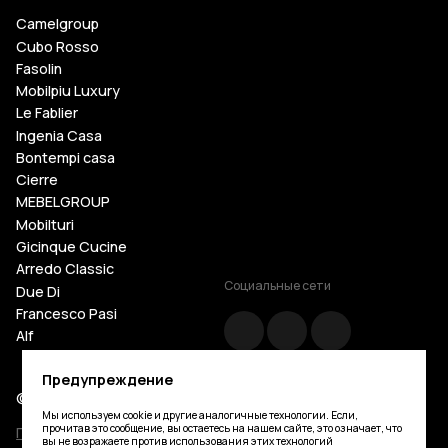
Camelgroup
Cubo Rosso
Fasolin
Mobilpiu Luxury
Le Fablier
Ingenia Casa
Bontempi casa
Cierre
MEBELGROUP
Mobilturi
Gicinque Cucine
Arredo Classic
Социальные сети
Due Di
Francesco Pasi
Alf
Cattelan Italia
Предупреждение
Tosconova
© Mebelgroup.com 2026. Все права защищены
Giorgio Casa
Мы используем cookie и другие аналогичные технологии. Если,
Silvano Grifoni
прочитав это сообщение, вы остаетесь на нашем сайте, это означает, что
Политика конфиденциальности
вы не возражаете против использования этих технологий
Stosa