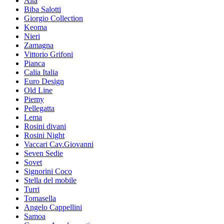
Alta
Biba Salotti
Giorgio Collection
Keoma
Nieri
Zamagna
Vittorio Grifoni
Pianca
Calia Italia
Euro Design
Old Line
Piemy
Pellegatta
Lema
Rosini divani
Rosini Night
Vaccari Cav.Giovanni
Seven Sedie
Sovet
Signorini Coco
Stella del mobile
Turri
Tomasella
Angelo Cappellini
Samoa