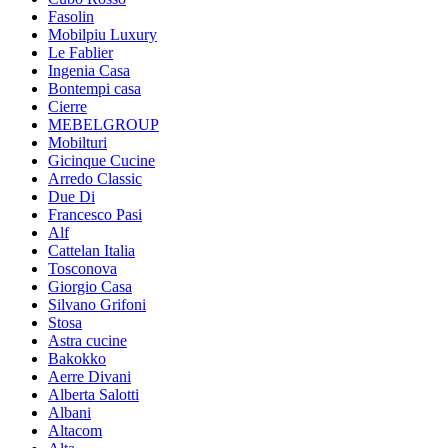
Fasolin
Mobilpiu Luxury
Le Fablier
Ingenia Casa
Bontempi casa
Cierre
MEBELGROUP
Mobilturi
Gicinque Cucine
Arredo Classic
Due Di
Francesco Pasi
Alf
Cattelan Italia
Tosconova
Giorgio Casa
Silvano Grifoni
Stosa
Astra cucine
Bakokko
Aerre Divani
Alberta Salotti
Albani
Altacom