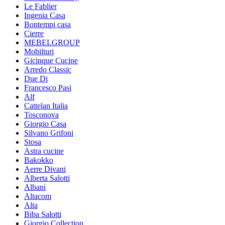
Le Fablier
Ingenia Casa
Bontempi casa
Cierre
MEBELGROUP
Mobilturi
Gicinque Cucine
Arredo Classic
Due Di
Francesco Pasi
Alf
Cattelan Italia
Tosconova
Giorgio Casa
Silvano Grifoni
Stosa
Astra cucine
Bakokko
Aerre Divani
Alberta Salotti
Albani
Altacom
Alta
Biba Salotti
Giorgio Collection