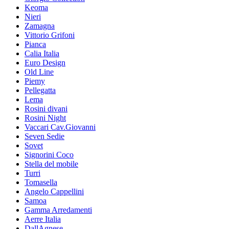
Keoma
Nieri
Zamagna
Vittorio Grifoni
Pianca
Calia Italia
Euro Design
Old Line
Piemy
Pellegatta
Lema
Rosini divani
Rosini Night
Vaccari Cav.Giovanni
Seven Sedie
Sovet
Signorini Coco
Stella del mobile
Turri
Tomasella
Angelo Cappellini
Samoa
Gamma Arredamenti
Aerre Italia
DallAgnese